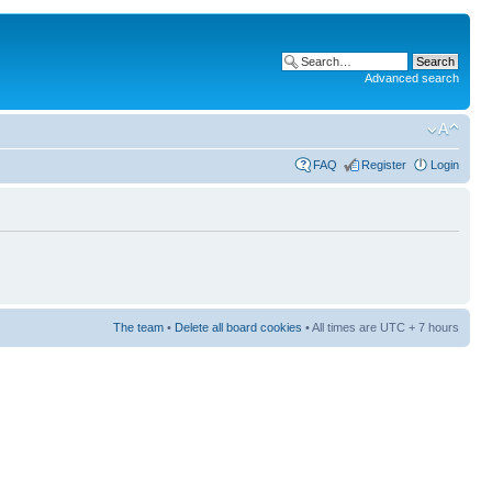
Advanced search
FAQ
Register
Login
The team
•
Delete all board cookies
• All times are UTC + 7 hours