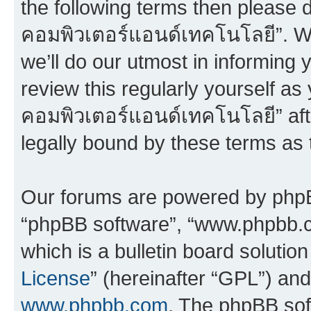
the following terms then please 
คอมพิวเตอร์แอนด์เทคโนโลยี”. W
we’ll do our utmost in informing 
review this regularly yourself a
คอมพิวเตอร์แอนด์เทคโนโลยี” af
legally bound by these terms as
Our forums are powered by phpBB 
“phpBB software”, “www.phpbb.
which is a bulletin board solutio
License
” (hereinafter “GPL”) a
www.phpbb.com
. The phpBB soft