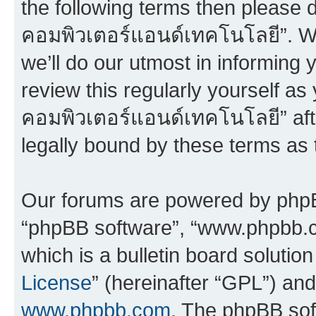
the following terms then please 
คอมพิวเตอร์แอนด์เทคโนโลยี”. W
we’ll do our utmost in informing 
review this regularly yourself a
คอมพิวเตอร์แอนด์เทคโนโลยี” af
legally bound by these terms as
Our forums are powered by phpBB 
“phpBB software”, “www.phpbb.
which is a bulletin board solutio
License
” (hereinafter “GPL”) a
www.phpbb.com
. The phpBB soft