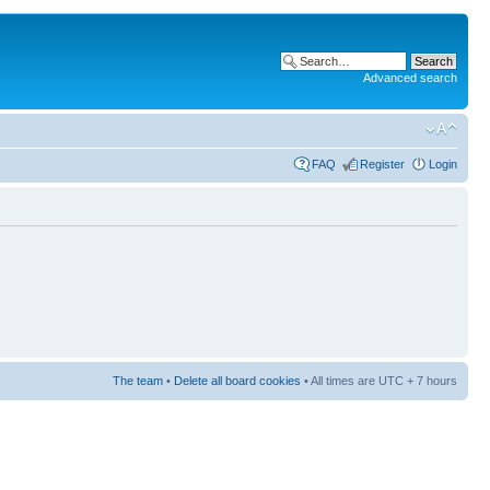
Advanced search
FAQ
Register
Login
The team
•
Delete all board cookies
• All times are UTC + 7 hours